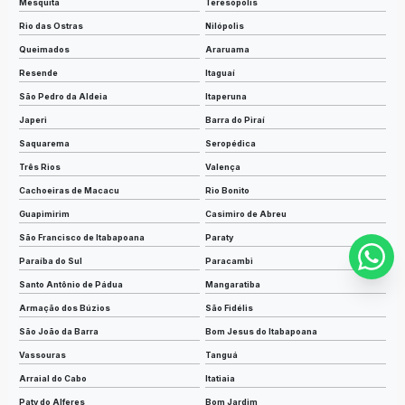
Mesquita
Teresópolis
Rio das Ostras
Nilópolis
Queimados
Araruama
Resende
Itaguaí
São Pedro da Aldeia
Itaperuna
Japeri
Barra do Piraí
Saquarema
Seropédica
Três Rios
Valença
Cachoeiras de Macacu
Rio Bonito
Guapimirim
Casimiro de Abreu
São Francisco de Itabapoana
Paraty
Paraíba do Sul
Paracambi
Santo Antônio de Pádua
Mangaratiba
Armação dos Búzios
São Fidélis
São João da Barra
Bom Jesus do Itabapoana
Vassouras
Tanguá
Arraial do Cabo
Itatiaia
Paty do Alferes
Bom Jardim