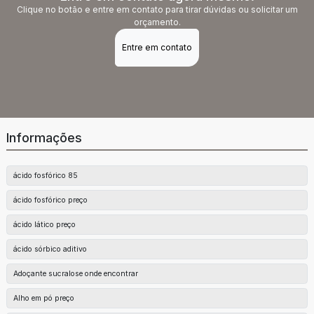
Clique no botão e entre em contato para tirar dúvidas ou solicitar um
orçamento.
Entre em contato
Informações
ácido fosfórico 85
ácido fosfórico preço
ácido lático preço
ácido sórbico aditivo
Adoçante sucralose onde encontrar
Alho em pó preço