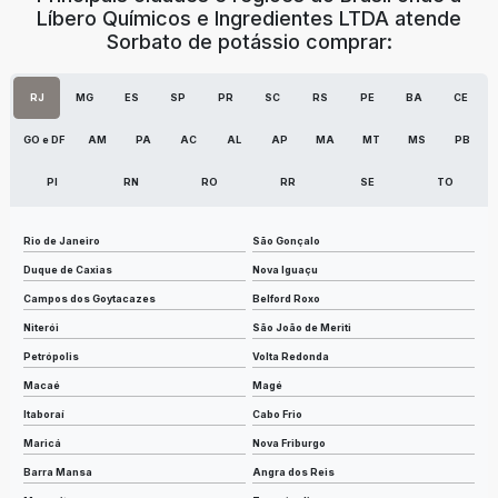
Líbero Químicos e Ingredientes LTDA atende
Sorbato de potássio comprar:
RJ
MG
ES
SP
PR
SC
RS
PE
BA
CE
GO e DF
AM
PA
AC
AL
AP
MA
MT
MS
PB
PI
RN
RO
RR
SE
TO
Rio de Janeiro
São Gonçalo
Duque de Caxias
Nova Iguaçu
Campos dos Goytacazes
Belford Roxo
Niterói
São João de Meriti
Petrópolis
Volta Redonda
Macaé
Magé
Itaboraí
Cabo Frio
Maricá
Nova Friburgo
Barra Mansa
Angra dos Reis