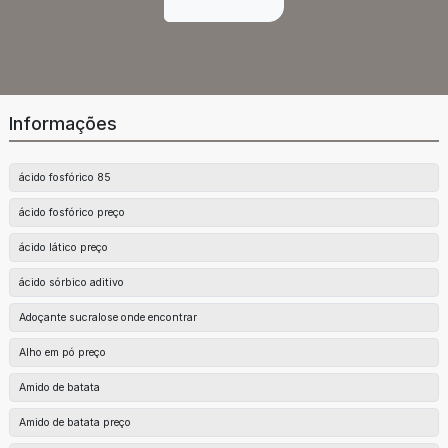
Informações
ácido fosfórico 85
ácido fosfórico preço
ácido lático preço
ácido sórbico aditivo
Adoçante sucralose onde encontrar
Alho em pó preço
Amido de batata
Amido de batata preço