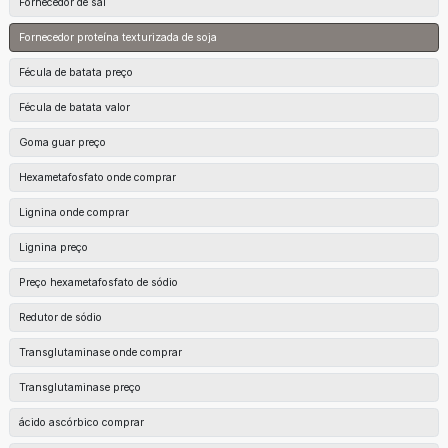
Fornecedor de sal
Fornecedor proteína texturizada de soja
Fécula de batata preço
Fécula de batata valor
Goma guar preço
Hexametafosfato onde comprar
Lignina onde comprar
Lignina preço
Preço hexametafosfato de sódio
Redutor de sódio
Transglutaminase onde comprar
Transglutaminase preço
ácido ascórbico comprar