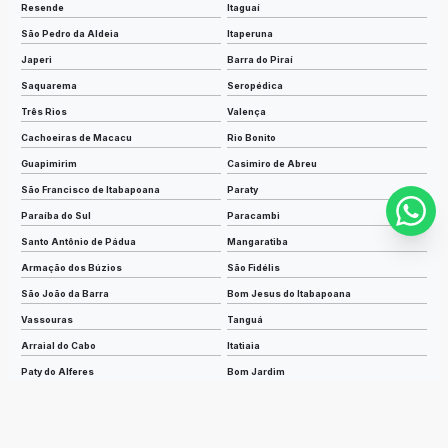
Resende
Itaguaí
São Pedro da Aldeia
Itaperuna
Japeri
Barra do Piraí
Saquarema
Seropédica
Três Rios
Valença
Cachoeiras de Macacu
Rio Bonito
Guapimirim
Casimiro de Abreu
São Francisco de Itabapoana
Paraty
Paraíba do Sul
Paracambi
Santo Antônio de Pádua
Mangaratiba
Armação dos Búzios
São Fidélis
São João da Barra
Bom Jesus do Itabapoana
Vassouras
Tanguá
Arraial do Cabo
Itatiaia
Paty do Alferes
Bom Jardim
Iguaba Grande
Piraí
Miracema
Miguel Pereira