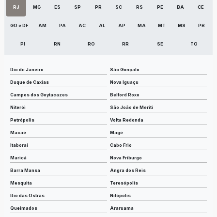
RJ
MG
ES
SP
PR
SC
RS
PE
BA
CE
GO e DF
AM
PA
AC
AL
AP
MA
MT
MS
PB
PI
RN
RO
RR
SE
TO
Rio de Janeiro
São Gonçalo
Duque de Caxias
Nova Iguaçu
Campos dos Goytacazes
Belford Roxo
Niterói
São João de Meriti
Petrópolis
Volta Redonda
Macaé
Magé
Itaboraí
Cabo Frio
Maricá
Nova Friburgo
Barra Mansa
Angra dos Reis
Mesquita
Teresópolis
Rio das Ostras
Nilópolis
Queimados
Araruama