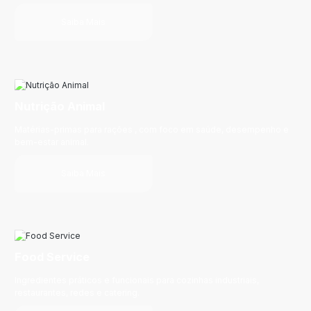
Saiba Mais
Nutrição Animal
Matérias-primas para rações , com foco em saúde, desempenho e
bem-estar animal.
Saiba Mais
Food Service
Ingredientes práticos e funcionais para cozinhas industriais,
restaurantes, redes e catering.