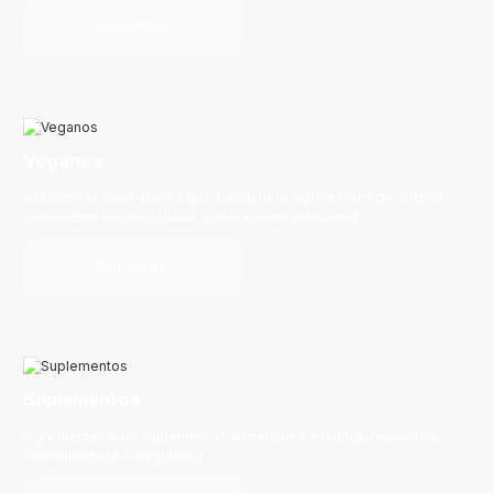
Saiba Mais
Veganos
Alternativas plant-based que substituem ingredientes de origem
animal com funcionalidade, sabor e valor nutricional.
Saiba Mais
Suplementos
Ingredientes para suplementos alimentares e nutrição esportiva,
com qualidade e segurança.