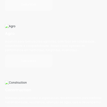
Saiba Mais
Agro
Insumos para formulações agrícolas, com foco em solubilidade,
estabilidade e compatibilidade. Atuam como agentes de
performance em herbicidas, fungicidas, inseticidas...
Saiba Mais
Construction
Materiais para concreto e argamassas, desenvolvidos para melhorar
trabalhabilidade, resistência, retenção de água, cura e desempenho.