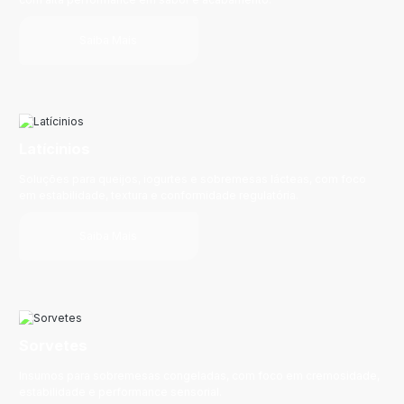
Saiba Mais
Latícinios
Soluções para queijos, iogurtes e sobremesas lácteas, com foco
em estabilidade, textura e conformidade regulatória.
Saiba Mais
Sorvetes
Insumos para sobremesas congeladas, com foco em cremosidade,
estabilidade e performance sensorial.