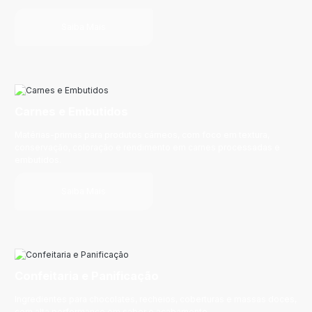
Saiba Mais
Carnes e Embutidos
Matérias-primas para produtos cárneos, com foco em textura,
conservação, coloração e rendimento em carnes processadas e
embutidos.
Saiba Mais
Confeitaria e Panificação
Ingredientes para chocolates, recheios, coberturas e massas doces,
com alta performance em sabor e acabamento.