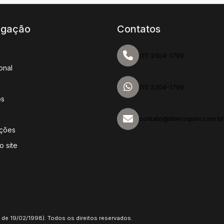
gação
Contatos
(11) 2304-1799
ional
(11) 2304-1799
os
o
contato@liberoquim.com.br
ações
 site
 de 19/02/1998). Todos os direitos reservados.