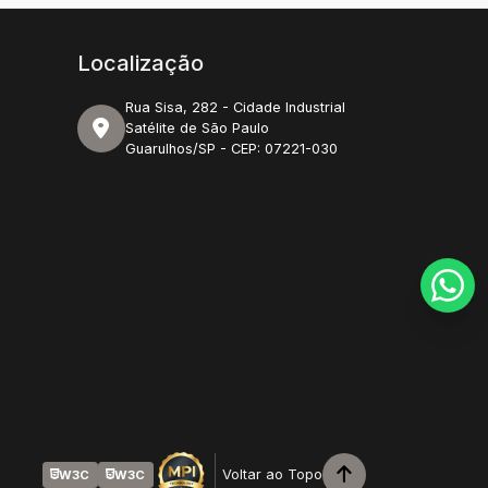
Localização
Rua Sisa, 282 - Cidade Industrial
Satélite de São Paulo
Guarulhos/SP - CEP: 07221-030
Voltar ao Topo
W3C
W3C