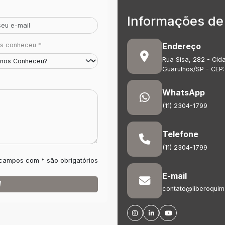
Informações de
Endereço
s conheceu *
Rua Sisa, 282 - Cida
Guarulhos/SP - CEP
WhatsApp
(11) 2304-1799
Telefone
(11) 2304-1799
campos com * são obrigatórios
E-mail
contato@liberoquim