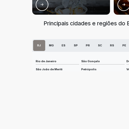
Principais cidades e regiões do
RJ
MG
ES
SP
PR
SC
RS
PE
Rio de Janeiro
São Gonçalo
D
São João de Meriti
Petrópolis
V
Maricá
Nova Friburgo
B
Nilópolis
Queimados
A
Japeri
Barra do Piraí
S
Rio Bonito
Guapimirim
C
Santo Antônio de Pádua
Mangaratiba
A
Tanguá
Arraial do Cabo
It
Miracema
Miguel Pereira
P