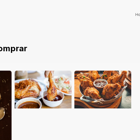
H
omprar