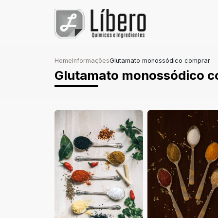
Home
Informações
Glutamato monossódico comprar
Glutamato monossódico c