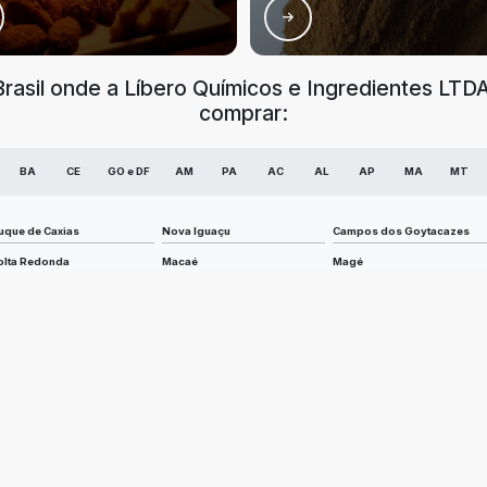
 Brasil onde a Líbero Químicos e Ingredientes L
comprar:
BA
CE
GO e DF
AM
PA
AC
AL
AP
MA
MT
uque de Caxias
Nova Iguaçu
Campos dos Goytacazes
olta Redonda
Macaé
Magé
arra Mansa
Angra dos Reis
Mesquita
raruama
Resende
Itaguaí
aquarema
Seropédica
Três Rios
asimiro de Abreu
São Francisco de Itabapoana
Paraty
rmação dos Búzios
São Fidélis
São João da Barra
atiaia
Paty do Alferes
Bom Jardim
inheiral
Itaocara
Quissamã