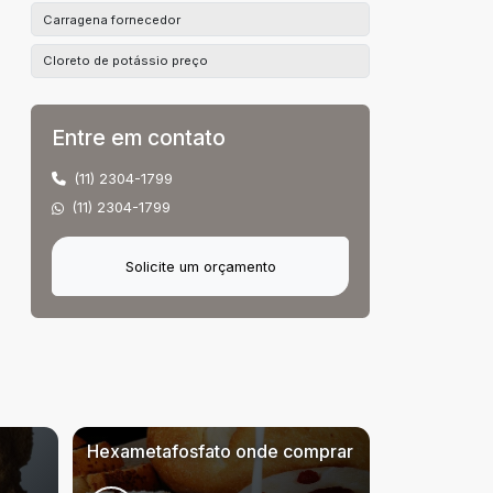
Carragena fornecedor
Cloreto de potássio preço
Cmc preço
Entre em contato
Distribuidor de sal
(11) 2304-1799
Distribuidora de vitamina c
(11) 2304-1799
Eritorbato de sódio
Fornecedor de sal
Solicite um orçamento
Fornecedor proteína texturizada de soja
Fécula de batata preço
Fécula de batata valor
Goma guar preço
Hexametafosfato onde comprar
Hexametafosfato onde comprar