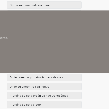
Goma xantana onde comprar
Lactato de sódio
Lactato de sódio 60
Liga neutra 1 kg
mento.
Liga neutra onde comprar
Liga neutra para açaí
Liga neutra para sorvete onde comprar
Liga para sorvete
Onde comprar proteína isolada de soja
Onde eu encontro liga neutra
Proteína de soja orgânica não transgênica
Proteína de soja preço