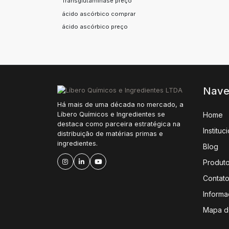
Transglutaminase preço
ácido ascórbico comprar
ácido ascórbico preço
Nave
Há mais de uma década no mercado, a
Home
Líbero Químicos e Ingredientes se
destaca como parceira estratégica na
Instituc
distribuição de matérias primas e
ingredientes.
Blog
Produt
Contat
Inform
Mapa do