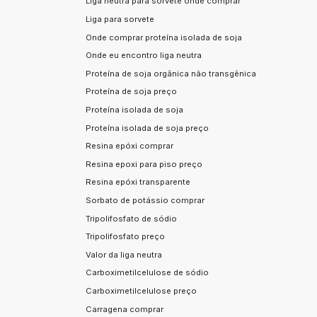
Liga neutra para sorvete onde comprar
Liga para sorvete
Onde comprar proteína isolada de soja
Onde eu encontro liga neutra
Proteína de soja orgânica não transgênica
Proteína de soja preço
Proteína isolada de soja
Proteína isolada de soja preço
Resina epóxi comprar
Resina epoxi para piso preço
Resina epóxi transparente
Sorbato de potássio comprar
Tripolifosfato de sódio
Tripolifosfato preço
Valor da liga neutra
Carboximetilcelulose de sódio
Carboximetilcelulose preço
Carragena comprar