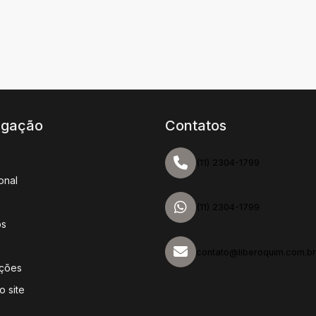
gação
Contatos
(11) 2304-1799
ional
(11) 2304-1799
os
o
contato@liberoquim.com.br
ações
 site