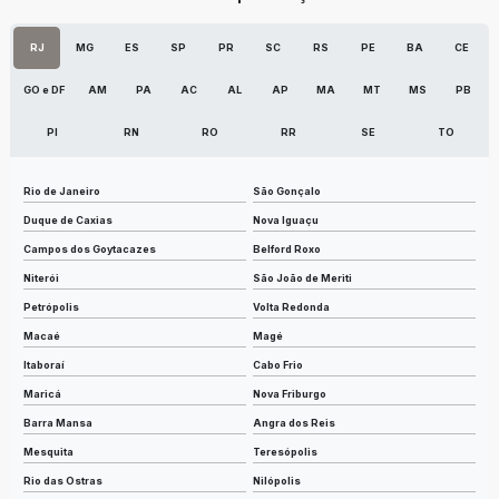
RJ
MG
ES
SP
PR
SC
RS
PE
BA
CE
GO e DF
AM
PA
AC
AL
AP
MA
MT
MS
PB
PI
RN
RO
RR
SE
TO
Rio de Janeiro
São Gonçalo
Duque de Caxias
Nova Iguaçu
Campos dos Goytacazes
Belford Roxo
Niterói
São João de Meriti
Petrópolis
Volta Redonda
Macaé
Magé
Itaboraí
Cabo Frio
Maricá
Nova Friburgo
Barra Mansa
Angra dos Reis
Mesquita
Teresópolis
Rio das Ostras
Nilópolis