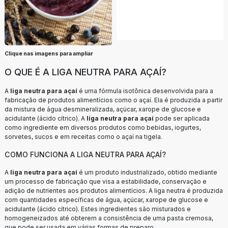
Clique nas imagens para ampliar
O QUE É A LIGA NEUTRA PARA AÇAÍ?
A
liga neutra para açaí
é uma fórmula isotônica desenvolvida para a
fabricação de produtos alimentícios como o açaí. Ela é produzida a partir
da mistura de água desmineralizada, açúcar, xarope de glucose e
acidulante (ácido cítrico). A
liga neutra para açaí
pode ser aplicada
como ingrediente em diversos produtos como bebidas, iogurtes,
sorvetes, sucos e em receitas como o açaí na tigela.
COMO FUNCIONA A LIGA NEUTRA PARA AÇAÍ?
A
liga neutra para açaí
é um produto industrializado, obtido mediante
um processo de fabricação que visa a estabilidade, conservação e
adição de nutrientes aos produtos alimentícios. A liga neutra é produzida
com quantidades específicas de água, açúcar, xarope de glucose e
acidulante (ácido cítrico). Estes ingredientes são misturados e
homogeneizados até obterem a consistência de uma pasta cremosa,
que pode ser usada em várias formas de preparo.