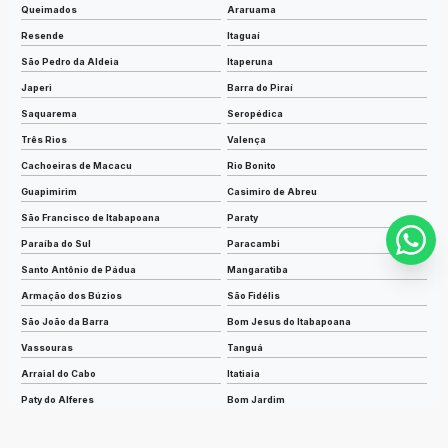
Queimados
Araruama
Resende
Itaguaí
São Pedro da Aldeia
Itaperuna
Japeri
Barra do Piraí
Saquarema
Seropédica
Três Rios
Valença
Cachoeiras de Macacu
Rio Bonito
Guapimirim
Casimiro de Abreu
São Francisco de Itabapoana
Paraty
Paraíba do Sul
Paracambi
Santo Antônio de Pádua
Mangaratiba
Armação dos Búzios
São Fidélis
São João da Barra
Bom Jesus do Itabapoana
Vassouras
Tanguá
Arraial do Cabo
Itatiaia
Paty do Alferes
Bom Jardim
Iguaba Grande
Piraí